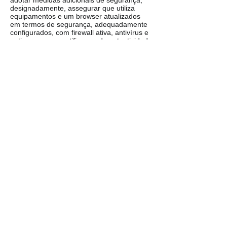
adotar medidas adicionais de segurança,
designadamente, assegurar que utiliza
equipamentos e um browser atualizados
em termos de segurança, adequadamente
configurados, com firewall ativa, antivírus e
anti-spyware e certificar-se da autenticidade
dos sites que visita na internet, devendo
evitar websites em cuja reputação não
confie.
Comunicações
A VHF reconhece que poderá comunicar
dados dos titulares dos dados no âmbito de
processos de fusão, aquisição e/ou
incorporação em que se encontre, não se
considerando essa comunicação como uma
transferência de dados para terceiros, nem
existindo qualquer tratamento
subcontratado.
A VHF poderá ainda transmitir dados a
terceiros no âmbito de investigações,
inquéritos e processos judiciais e/ou
administrativos ou de natureza semelhante,
desde que para tal seja devidamente
ordenada por ordem judicial nesse sentido.
Transferência dos dados